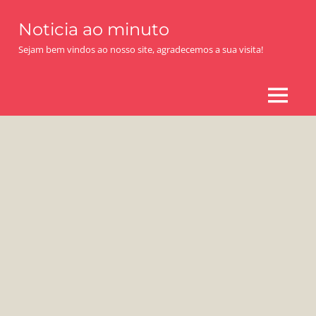
Skip
Noticia ao minuto
to
content
Sejam bem vindos ao nosso site, agradecemos a sua visita!
MENU