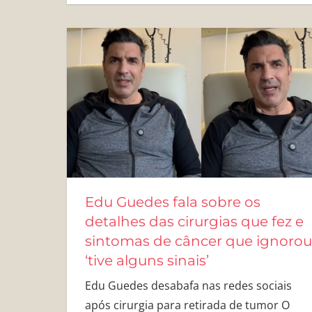
Edu Guedes fala sobre os
detalhes das cirurgias que fez e
sintomas de câncer que ignorou
‘tive alguns sinais’
Edu Guedes desabafa nas redes sociais
após cirurgia para retirada de tumor O