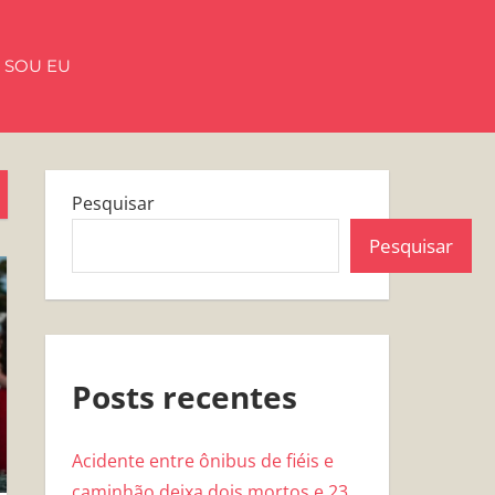
 SOU EU
Pesquisar
Pesquisar
Posts recentes
Acidente entre ônibus de fiéis e
caminhão deixa dois mortos e 23