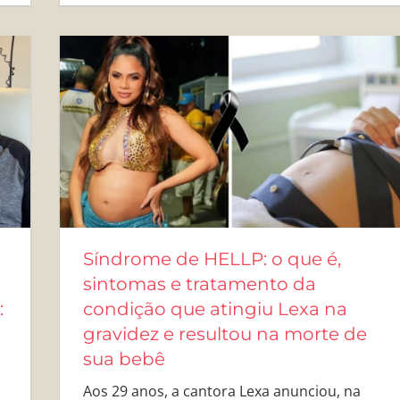
Síndrome de HELLP: o que é,
sintomas e tratamento da
:
condição que atingiu Lexa na
gravidez e resultou na morte de
sua bebê
Aos 29 anos, a cantora Lexa anunciou, na