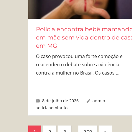
Polícia encontra bebê mamand
em mãe sem vida dentro de cas
em MG
O caso provocou uma forte comoção e
reacendeu o debate sobre a violência
contra a mulher no Brasil. Os casos
…
8 de julho de 2026
admin-
noticiaaominuto
Paginação
Next
1
2
3
…
259
»