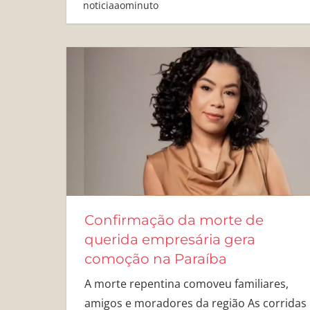
noticiaaominuto
Confirmação da morte de
querida empresária gera
comoção na Paraíba
A morte repentina comoveu familiares,
amigos e moradores da região As corridas