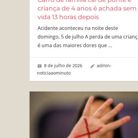
criança de 4 anos é achada sem
vida 13 horas depois
Acidente aconteceu na noite deste
domingo, 5 de julho A perda de uma crianç
é uma das maiores dores que
…
8 de julho de 2026
admin-
noticiaaominuto