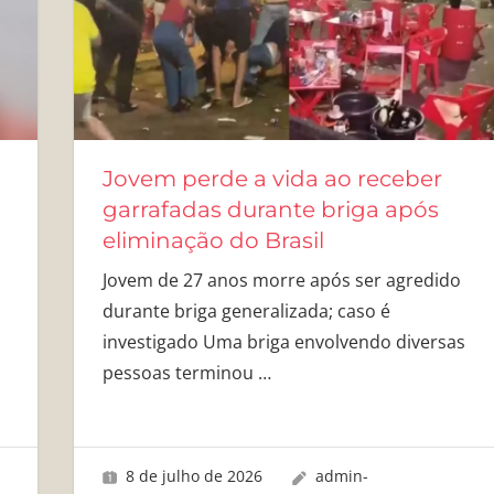
a
Jovem perde a vida ao receber
garrafadas durante briga após
eliminação do Brasil
Jovem de 27 anos morre após ser agredido
durante briga generalizada; caso é
investigado Uma briga envolvendo diversas
pessoas terminou
…
8 de julho de 2026
admin-