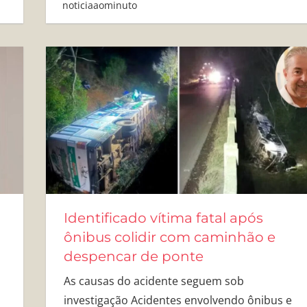
noticiaaominuto
Identificado vítima fatal após
ônibus colidir com caminhão e
despencar de ponte
As causas do acidente seguem sob
investigação Acidentes envolvendo ônibus e