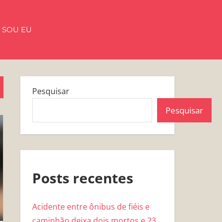
 SOU EU
Pesquisar
Pesquisar
Posts recentes
Acidente entre ônibus de fiéis e
caminhão deixa dois mortos e 23