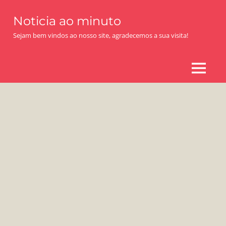
Skip
Noticia ao minuto
to
content
Sejam bem vindos ao nosso site, agradecemos a sua visita!
MENU