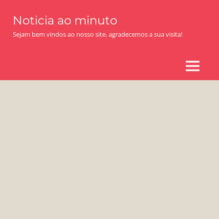
Skip
Noticia ao minuto
to
content
Sejam bem vindos ao nosso site, agradecemos a sua visita!
MENU