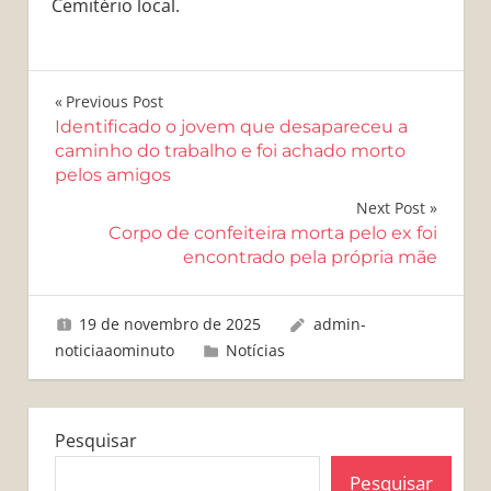
Cemitério local.
Navegação
Previous Post
Identificado o jovem que desapareceu a
de
caminho do trabalho e foi achado morto
pelos amigos
Post
Next Post
Corpo de confeiteira morta pelo ex foi
encontrado pela própria mãe
19 de novembro de 2025
admin-
noticiaaominuto
Notícias
Pesquisar
Pesquisar