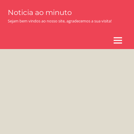
Skip
Noticia ao minuto
to
content
Sejam bem vindos ao nosso site, agradecemos a sua visita!
MENU