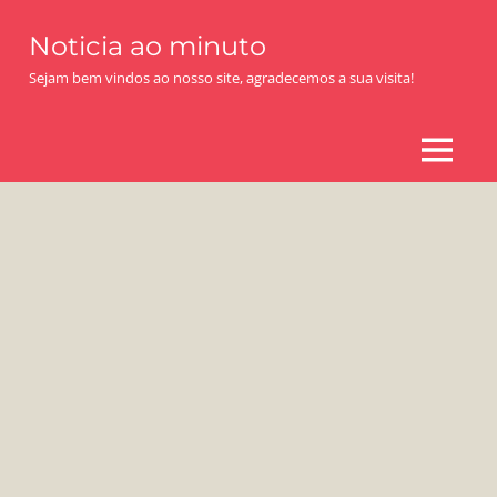
Skip
Noticia ao minuto
to
content
Sejam bem vindos ao nosso site, agradecemos a sua visita!
MENU