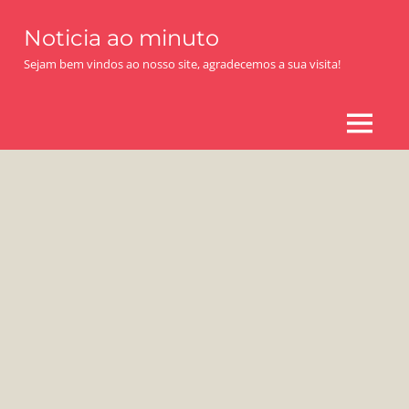
Skip
Noticia ao minuto
to
content
Sejam bem vindos ao nosso site, agradecemos a sua visita!
MENU