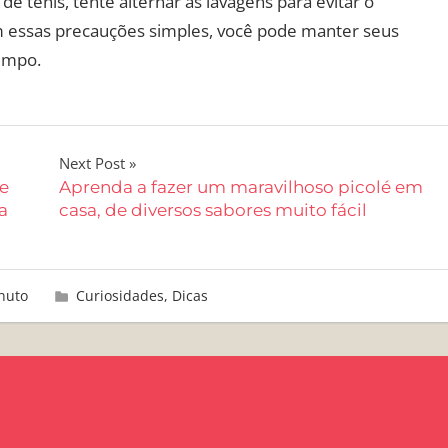
 de tênis, tente alternar as lavagens para evitar o
 essas precauções simples, você pode manter seus
empo.
Next Post
ue
Aprenda a fazer um maravilhoso picolé em
a
casa, de diversos sabores muito fácil
nuto
Curiosidades
,
Dicas