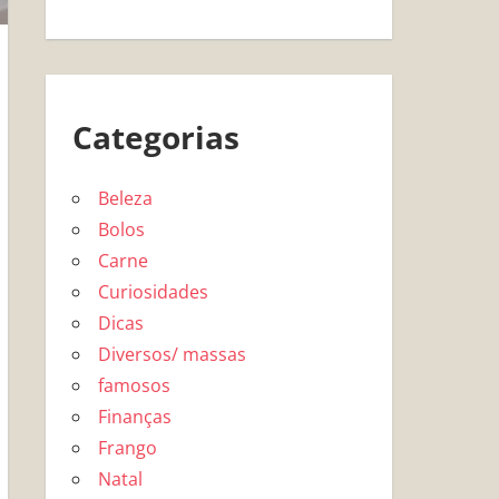
Categorias
Beleza
Bolos
Carne
Curiosidades
Dicas
Diversos/ massas
famosos
Finanças
Frango
Natal