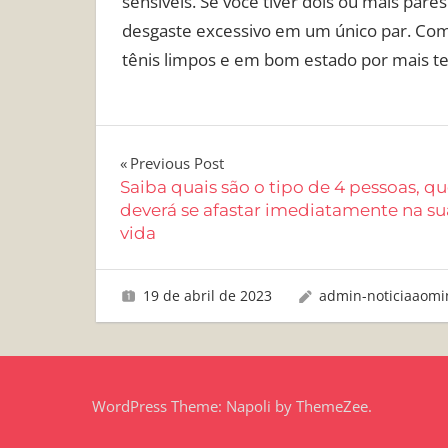
sensíveis. Se você tiver dois ou mais pares
desgaste excessivo em um único par. Com
tênis limpos e em bom estado por mais t
Navegação
Previous Post
Saiba quais são o tipo de 4 pessoas, q
de
deverá se afastar imediatamente na su
vida
Post
19 de abril de 2023
admin-noticiaaomi
WordPress Theme: Napoli by ThemeZee.