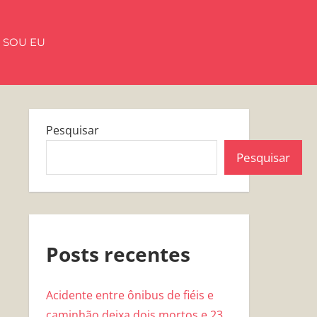
 SOU EU
Pesquisar
Pesquisar
Posts recentes
Acidente entre ônibus de fiéis e
caminhão deixa dois mortos e 23