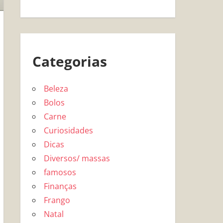
Categorias
Beleza
Bolos
Carne
Curiosidades
Dicas
Diversos/ massas
famosos
Finanças
Frango
Natal