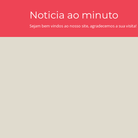
Skip
Noticia ao minuto
to
content
Sejam bem vindos ao nosso site, agradecemos a sua visita!