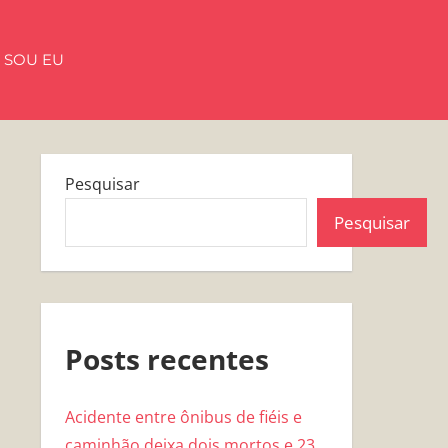
 SOU EU
Pesquisar
Pesquisar
Posts recentes
Acidente entre ônibus de fiéis e
caminhão deixa dois mortos e 23