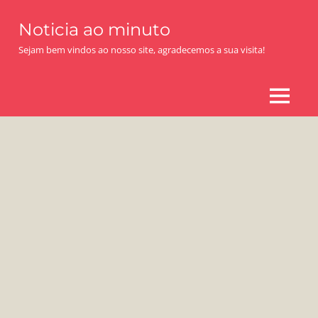
Skip
Noticia ao minuto
to
content
Sejam bem vindos ao nosso site, agradecemos a sua visita!
MENU