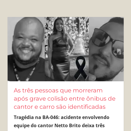
As três pessoas que morreram
após grave colisão entre ônibus de
cantor e carro são identificadas
Tragédia na BA-046: acidente envolvendo
equipe do cantor Netto Brito deixa três