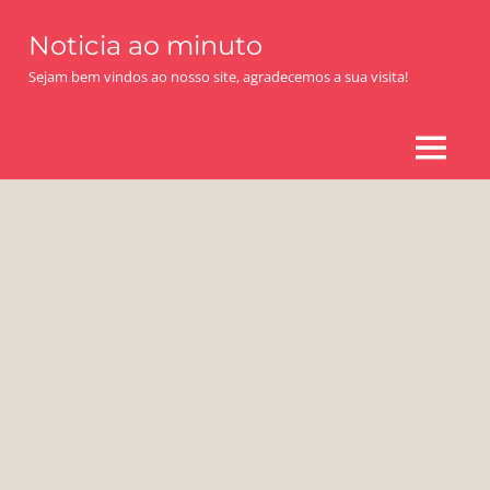
Skip
Noticia ao minuto
to
content
Sejam bem vindos ao nosso site, agradecemos a sua visita!
MENU