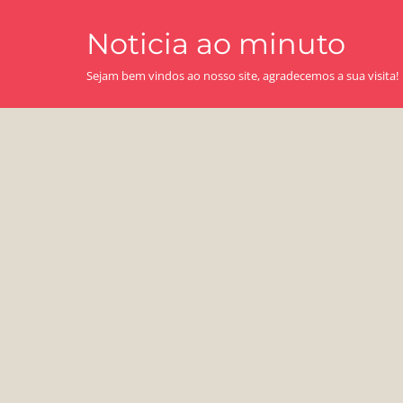
Skip
Noticia ao minuto
to
content
Sejam bem vindos ao nosso site, agradecemos a sua visita!