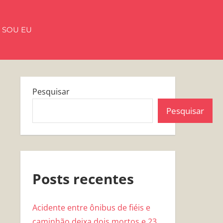
 SOU EU
Pesquisar
Pesquisar
Posts recentes
Acidente entre ônibus de fiéis e
caminhão deixa dois mortos e 23