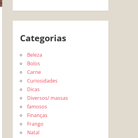
Categorias
Beleza
Bolos
Carne
Curiosidades
Dicas
Diversos/ massas
famosos
Finanças
Frango
Natal