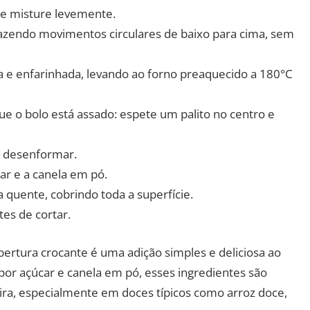
 e misture levemente.
fazendo movimentos circulares de baixo para cima, sem
e enfarinhada, levando ao forno preaquecido a 180°C
que o bolo está assado: espete um palito no centro e
e desenformar.
ar e a canela em pó.
a quente, cobrindo toda a superfície.
es de cortar.
ertura crocante é uma adição simples e deliciosa ao
or açúcar e canela em pó, esses ingredientes são
eira, especialmente em doces típicos como arroz doce,