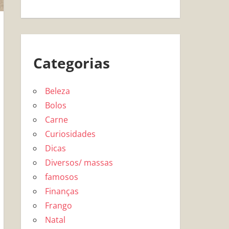
Categorias
Beleza
Bolos
Carne
Curiosidades
Dicas
Diversos/ massas
famosos
Finanças
Frango
Natal