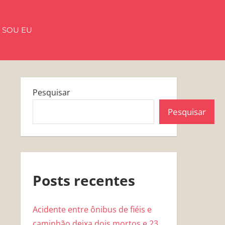
 SOU EU
Pesquisar
Pesquisar
Posts recentes
Acidente entre ônibus de fiéis e
caminhão deixa dois mortos e 23