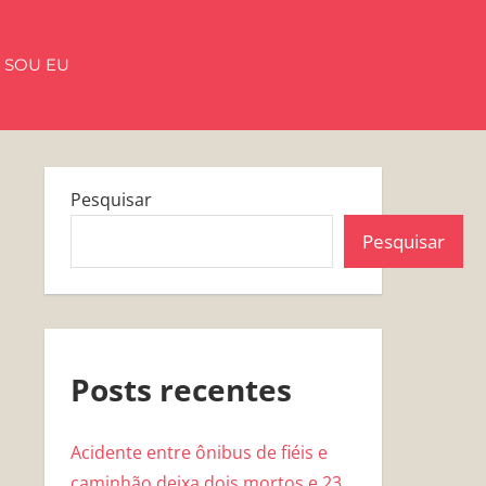
 SOU EU
Pesquisar
Pesquisar
Posts recentes
Acidente entre ônibus de fiéis e
caminhão deixa dois mortos e 23