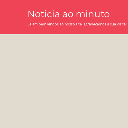
Skip
Noticia ao minuto
to
content
Sejam bem vindos ao nosso site, agradecemos a sua visita!