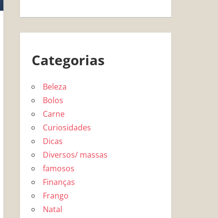
Categorias
Beleza
Bolos
Carne
Curiosidades
Dicas
Diversos/ massas
famosos
Finanças
Frango
Natal