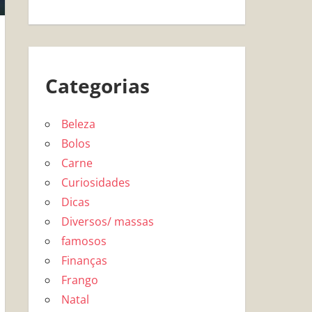
Categorias
Beleza
Bolos
Carne
Curiosidades
Dicas
Diversos/ massas
famosos
Finanças
Frango
Natal