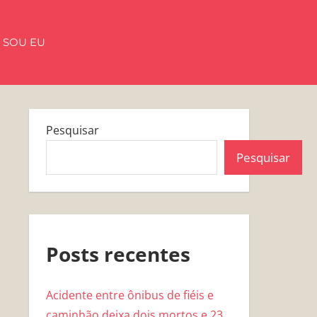
 SOU EU
Pesquisar
Pesquisar
Posts recentes
Acidente entre ônibus de fiéis e
caminhão deixa dois mortos e 23