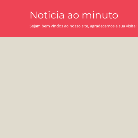
Skip
Noticia ao minuto
to
content
Sejam bem vindos ao nosso site, agradecemos a sua visita!