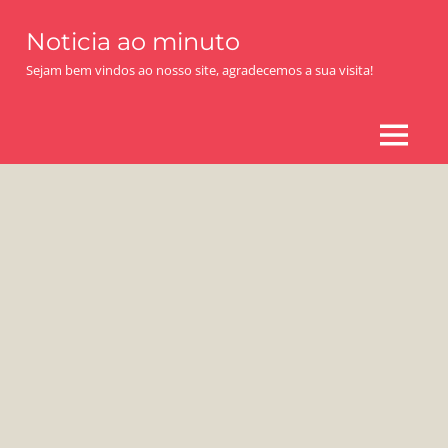
Skip
Noticia ao minuto
to
content
Sejam bem vindos ao nosso site, agradecemos a sua visita!
MENU