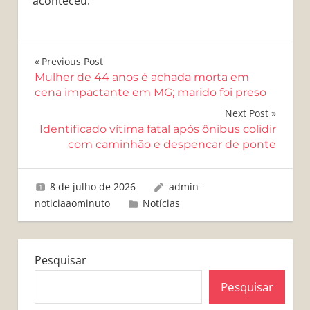
aconteceu.
Navegação
Previous Post
Mulher de 44 anos é achada morta em
de
cena impactante em MG; marido foi preso
Post
Next Post
Identificado vítima fatal após ônibus colidir
com caminhão e despencar de ponte
8 de julho de 2026
admin-
noticiaaominuto
Notícias
Pesquisar
Pesquisar