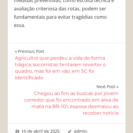
medidas preventivas, como escolta técnica e
avaliação criteriosa das rotas, podem ser
fundamentais para evitar tragédias como
essa.
Navegação
Previous Post
Agricultor que perdeu a vida de forma
de
trágica; socorristas tentaram reverter o
quadro, mas foi em vão, em SC foi
Post
identificado
Next Post
Chegou ao fim as buscas por jovem
corredor que foi encontrado em área de
mata na BR-101; esposa desmaiou ao
receber notícia
10 de abril de 2025
admin-