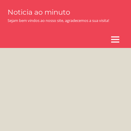
Skip
Noticia ao minuto
to
content
Sejam bem vindos ao nosso site, agradecemos a sua visita!
MENU