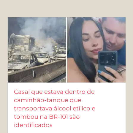
Casal que estava dentro de
caminhão-tanque que
transportava álcool etílico e
tombou na BR-101 são
identificados