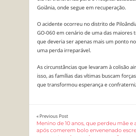
Goiânia, onde segue em recuperação.
O acidente ocorreu no distrito de Piloând
GO-060 em cenário de uma das maiores tra
que deveria ser apenas mais um ponto no 
uma perda irreparável.
As circunstâncias que levaram à colisão a
isso, as famílias das vítimas buscam forç
que transformou esperança e confraterni
Navegação
Previous Post
Menino de 10 anos, que perdeu mãe e 
de
após comerem bolo envenenado escr