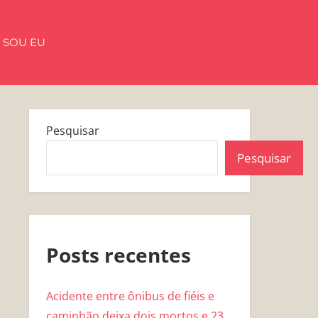
 SOU EU
Pesquisar
Pesquisar
Posts recentes
Acidente entre ônibus de fiéis e
caminhão deixa dois mortos e 23