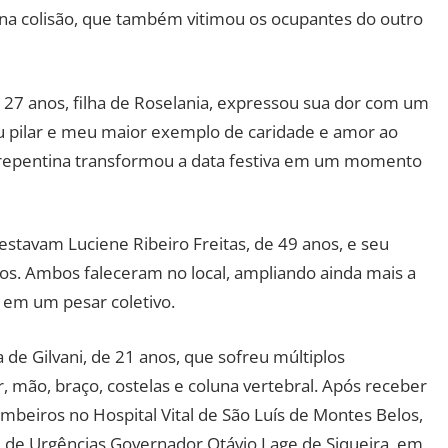
a na colisão, que também vitimou os ocupantes do outro
 27 anos, filha de Roselania, expressou sua dor com um
 pilar e meu maior exemplo de caridade e amor ao
 repentina transformou a data festiva em um momento
estavam Luciene Ribeiro Freitas, de 49 anos, e seu
anos. Ambos faleceram no local, ampliando ainda mais a
 em um pesar coletivo.
a de Gilvani, de 21 anos, que sofreu múltiplos
, mão, braço, costelas e coluna vertebral. Após receber
beiros no Hospital Vital de São Luís de Montes Belos,
ual de Urgências Governador Otávio Lage de Siqueira, em