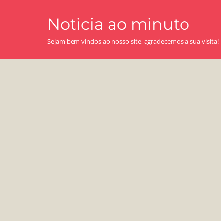
Skip
Noticia ao minuto
to
content
Sejam bem vindos ao nosso site, agradecemos a sua visita!