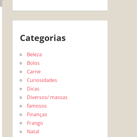
Categorias
Beleza
Bolos
Carne
Curiosidades
Dicas
Diversos/ massas
famosos
Finanças
Frango
Natal