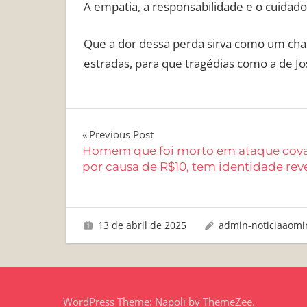
A empatia, a responsabilidade e o cuidado 
Que a dor dessa perda sirva como um cham
estradas, para que tragédias como a de Jos
Navegação
Previous Post
Homem que foi morto em ataque cov
de
por causa de R$10, tem identidade rev
Post
13 de abril de 2025
admin-noticiaaomi
WordPress Theme: Napoli by ThemeZee.