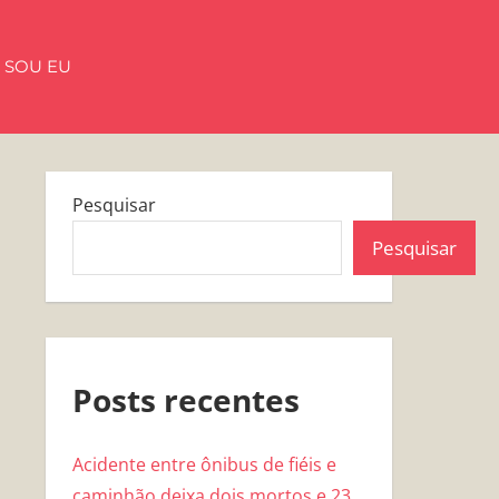
 SOU EU
Pesquisar
Pesquisar
Posts recentes
Acidente entre ônibus de fiéis e
caminhão deixa dois mortos e 23