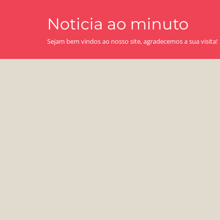
Skip
Noticia ao minuto
to
content
Sejam bem vindos ao nosso site, agradecemos a sua visita!