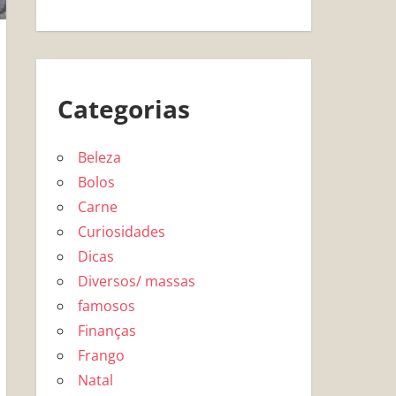
Categorias
Beleza
Bolos
Carne
Curiosidades
Dicas
Diversos/ massas
famosos
Finanças
Frango
Natal