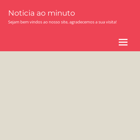
Skip
Noticia ao minuto
to
content
Sejam bem vindos ao nosso site, agradecemos a sua visita!
MENU