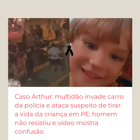
Caso Arthur: multidão invade carro
da polícia e ataca suspeito de tirar
a vida da criança em PE; homem
não resistiu e vídeo mostra
confusão