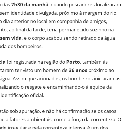
a das
7h30 da manhã
, quando pescadores localizaram
a sem identidade divulgada, próximo à margem do rio.
 dia anterior no local em companhia de amigos,
nto, ao final da tarde, teria permanecido sozinho na
sem vida
, e o corpo acabou sendo retirado da água
gada dos bombeiros.
cia
foi registrada na região do
Porto
, também às
ataram ter visto um homem de
36 anos
próximo ao
água. Assim que acionados, os bombeiros iniciaram as
ealizando o resgate e encaminhando-o à equipe da
dentificação oficial.
stão sob apuração, e não há confirmação se os casos
u a fatores ambientais, como a força da correnteza. O
de irregular e pela correnteza intensa, é um dos