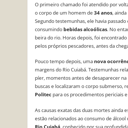
O primeiro chamado foi atendido por volt
o corpo de um homem de
34 anos
, aind
Segundo testemunhas, ele havia passado o
consumindo
bebidas alcoólicas
. No enta
beira do rio. Horas depois, foi encontrado
pelos próprios pescadores, antes da che
Pouco tempo depois, uma
nova ocorrên
margens do Rio Cuiabá. Testemunhas rel
píer, momentos antes de desaparecer na 
buscas e localizaram o corpo submerso, r
Politec
para os procedimentos periciais e i
As causas exatas das duas mortes ainda e
estão relacionados ao consumo de álcool o
Rio Cuiabá
, conhecido por sua profundida