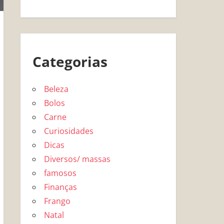
Categorias
Beleza
Bolos
Carne
Curiosidades
Dicas
Diversos/ massas
famosos
Finanças
Frango
Natal