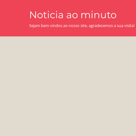
Skip
Noticia ao minuto
to
content
Sejam bem vindos ao nosso site, agradecemos a sua visita!