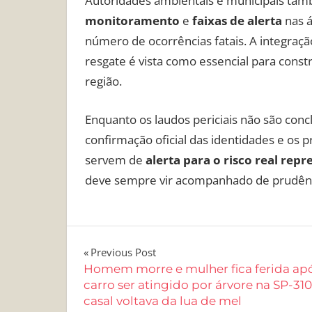
Autoridades ambientais e municipais tam
monitoramento
e
faixas de alerta
nas á
número de ocorrências fatais. A integraçã
resgate é vista como essencial para const
região.
Enquanto os laudos periciais não são concl
confirmação oficial das identidades e os 
servem de
alerta para o risco real repr
deve sempre vir acompanhado de prudência
Navegação
Previous Post
Homem morre e mulher fica ferida ap
de
carro ser atingido por árvore na SP-310
casal voltava da lua de mel
Post