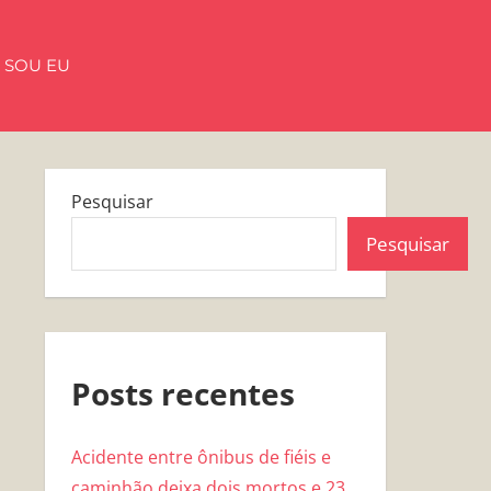
 SOU EU
Pesquisar
Pesquisar
Posts recentes
Acidente entre ônibus de fiéis e
caminhão deixa dois mortos e 23