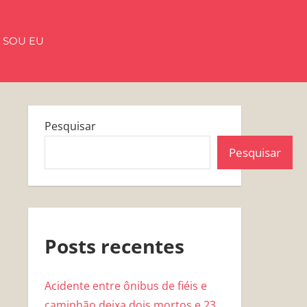
 SOU EU
Pesquisar
Pesquisar
Posts recentes
Acidente entre ônibus de fiéis e
caminhão deixa dois mortos e 23