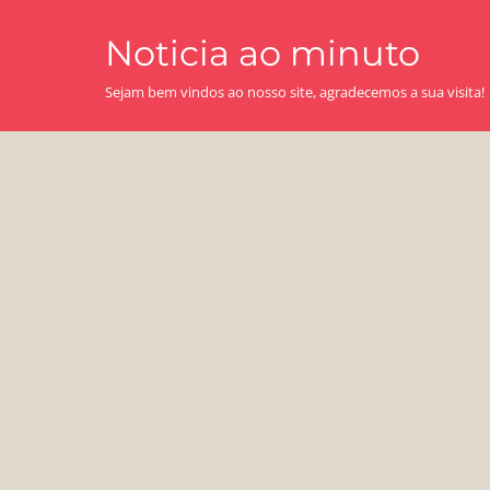
Skip
Noticia ao minuto
to
content
Sejam bem vindos ao nosso site, agradecemos a sua visita!