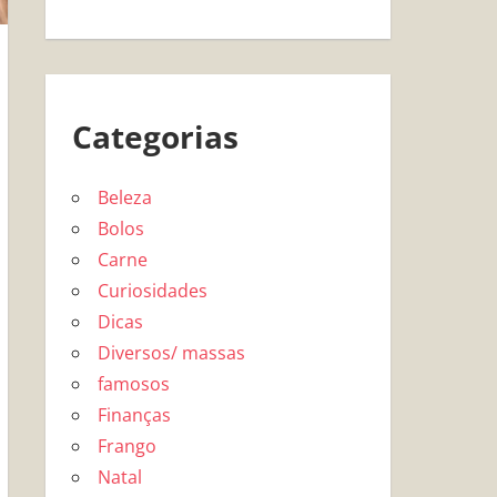
Categorias
Beleza
Bolos
Carne
Curiosidades
Dicas
Diversos/ massas
famosos
Finanças
Frango
Natal