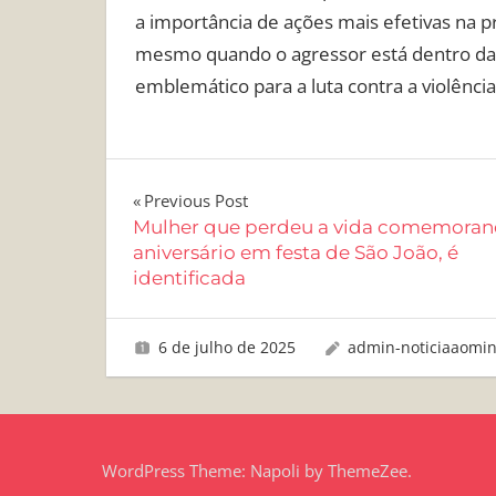
a importância de ações mais efetivas na 
mesmo quando o agressor está dentro da 
emblemático para a luta contra a violência
Navegação
Previous Post
Mulher que perdeu a vida comemora
de
aniversário em festa de São João, é
identificada
Post
6 de julho de 2025
admin-noticiaaomi
WordPress Theme: Napoli by ThemeZee.