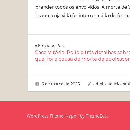
prender todos os envolvidos. A morte de V
jovem, cuja vida foi interrompida de forma
Navegação
Previous Post
Caso Vitória: Polícia trás detalhes sobr
de
qual foi a causa da morte da adolesce
Post
6 de março de 2025
admin-noticiaaom
WordPress Theme: Napoli by ThemeZee.