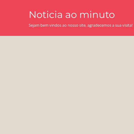
Skip
Noticia ao minuto
to
content
Sejam bem vindos ao nosso site, agradecemos a sua visita!