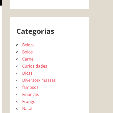
Categorias
Beleza
Bolos
Carne
Curiosidades
Dicas
Diversos/ massas
famosos
Finanças
Frango
Natal