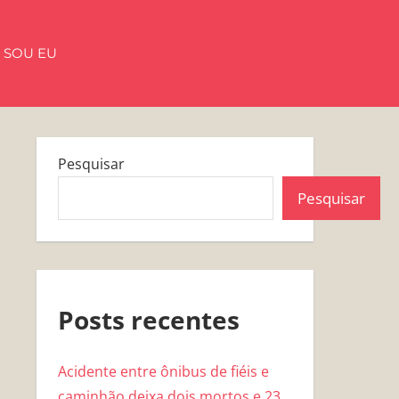
 SOU EU
Pesquisar
Pesquisar
Posts recentes
Acidente entre ônibus de fiéis e
caminhão deixa dois mortos e 23