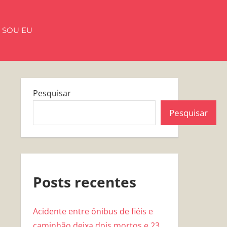
 SOU EU
Pesquisar
Pesquisar
Posts recentes
Acidente entre ônibus de fiéis e
caminhão deixa dois mortos e 23