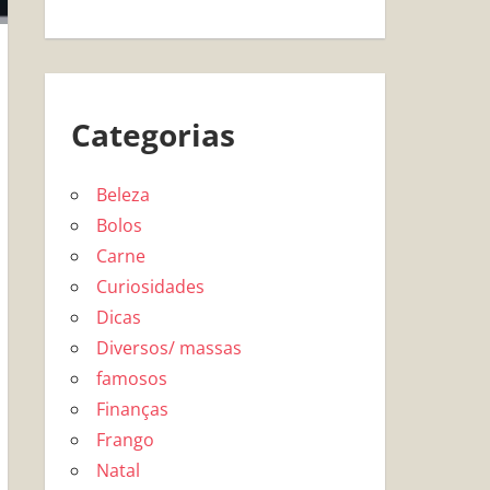
Categorias
Beleza
Bolos
Carne
Curiosidades
Dicas
Diversos/ massas
famosos
Finanças
Frango
Natal