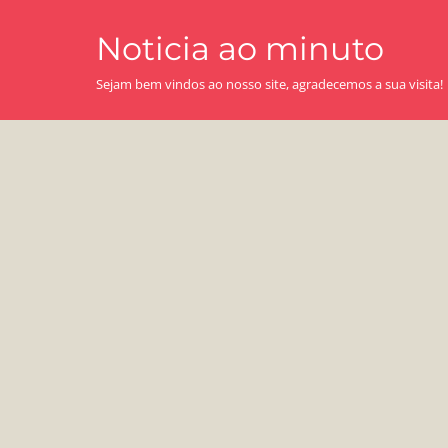
Skip
Noticia ao minuto
to
content
Sejam bem vindos ao nosso site, agradecemos a sua visita!