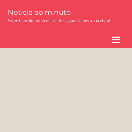
Skip
Noticia ao minuto
to
content
Sejam bem vindos ao nosso site, agradecemos a sua visita!
MENU