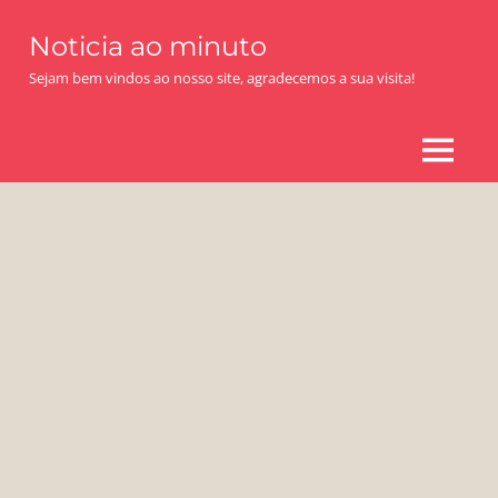
Skip
Noticia ao minuto
to
content
Sejam bem vindos ao nosso site, agradecemos a sua visita!
MENU