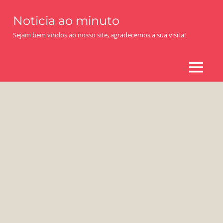
Skip
Noticia ao minuto
to
content
Sejam bem vindos ao nosso site, agradecemos a sua visita!
MENU