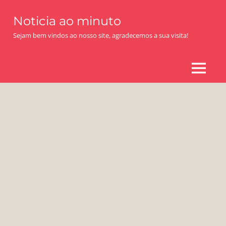
Skip
Noticia ao minuto
to
content
Sejam bem vindos ao nosso site, agradecemos a sua visita!
MENU