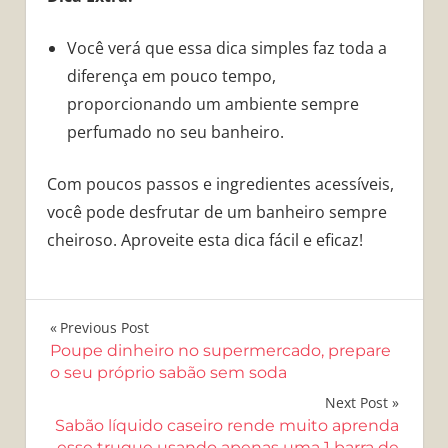
Você verá que essa dica simples faz toda a
diferença em pouco tempo,
proporcionando um ambiente sempre
perfumado no seu banheiro.
Com poucos passos e ingredientes acessíveis,
você pode desfrutar de um banheiro sempre
cheiroso. Aproveite esta dica fácil e eficaz!
Navegação
Previous Post
Poupe dinheiro no supermercado, prepare
de
o seu próprio sabão sem soda
Post
Next Post
Sabão líquido caseiro rende muito aprenda
esse truque usando apenas uma 1 barra de