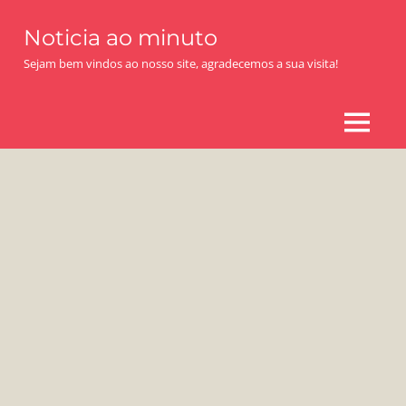
Skip
Noticia ao minuto
to
content
Sejam bem vindos ao nosso site, agradecemos a sua visita!
MENU