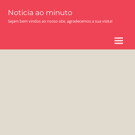
Skip
Noticia ao minuto
to
content
Sejam bem vindos ao nosso site, agradecemos a sua visita!
MENU