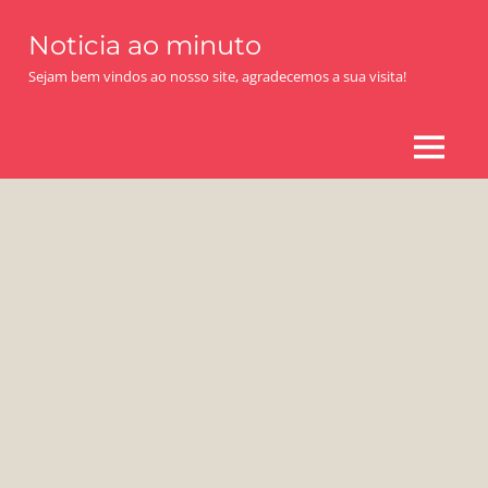
Skip
Noticia ao minuto
to
content
Sejam bem vindos ao nosso site, agradecemos a sua visita!
MENU