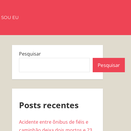
 SOU EU
Pesquisar
Pesquisar
Posts recentes
Acidente entre ônibus de fiéis e
caminhão deixa dois mortos e 23