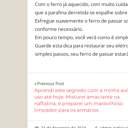
Com o ferro já aquecido, com muito cuida
que a parafina derretida se espalhe sobr
Esfregue suavemente o ferro de passar sob
conforme necessário.
Em pouco tempo, você verá como é simple
Guarde esta dica para restaurar seu elet
simples passos, seu ferro de passar est
Navegação
Previous Post
Aprendi este segredo com a minha avó
de
uso até hoje. Misturei amaciante na
naftalina, e preparei um maravilhoso
Post
limpador para os armários
21 de fevereiro de 2024
admin-noticia