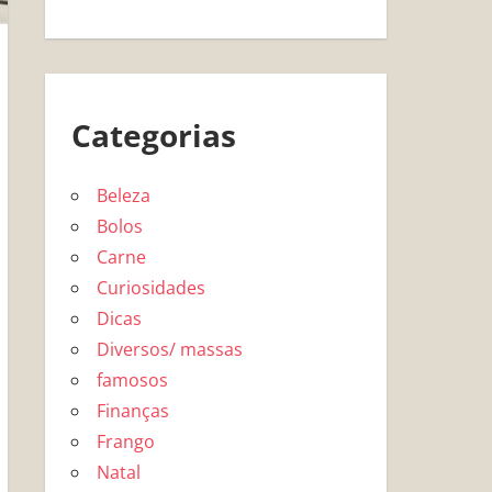
Categorias
Beleza
Bolos
Carne
Curiosidades
Dicas
Diversos/ massas
famosos
Finanças
Frango
Natal