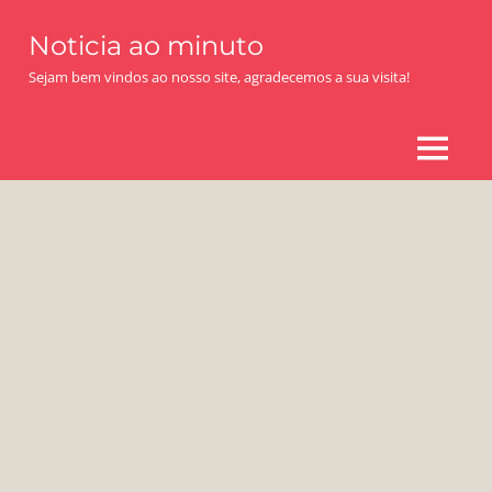
Skip
Noticia ao minuto
to
content
Sejam bem vindos ao nosso site, agradecemos a sua visita!
MENU