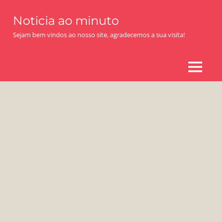
Skip
Noticia ao minuto
to
content
Sejam bem vindos ao nosso site, agradecemos a sua visita!
MENU