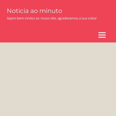
Skip
Noticia ao minuto
to
content
Sejam bem vindos ao nosso site, agradecemos a sua visita!
MENU