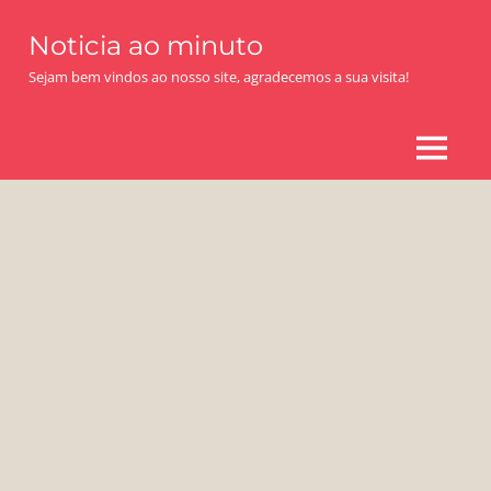
Skip
Noticia ao minuto
to
content
Sejam bem vindos ao nosso site, agradecemos a sua visita!
MENU