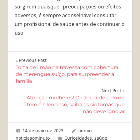
surgirem quaisquer preocupações ou efeitos
adversos, é sempre aconselhável consultar
um profissional de saúde antes de continuar o
uso.
Navegação
Previous Post
Torta de limão na travessa com cobertura
de
de merengue suíço, para surpreender a
família
Post
Next Post
Atenção mulheres! O câncer de colo de
útero é silencioso, saiba os sintomas que
não deve ignorar
14 de maio de 2023
admin-
noticiaaominuto
Curiosidades
,
saúde