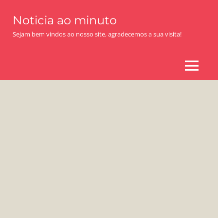
Skip
Noticia ao minuto
to
content
Sejam bem vindos ao nosso site, agradecemos a sua visita!
MENU