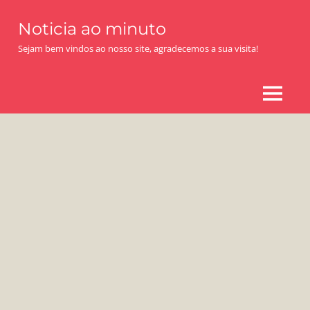
Skip
Noticia ao minuto
to
content
Sejam bem vindos ao nosso site, agradecemos a sua visita!
MENU