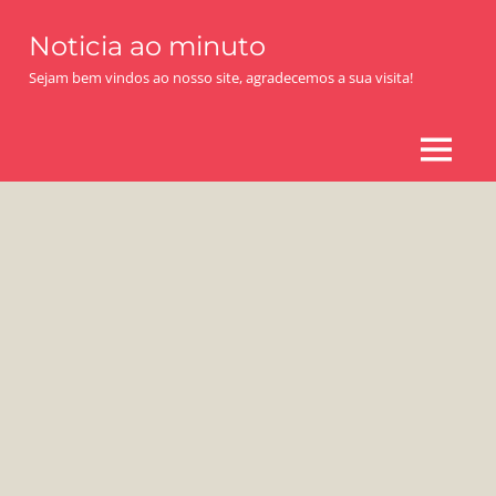
Skip
Noticia ao minuto
to
content
Sejam bem vindos ao nosso site, agradecemos a sua visita!
MENU