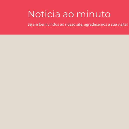
Skip
Noticia ao minuto
to
content
Sejam bem vindos ao nosso site, agradecemos a sua visita!