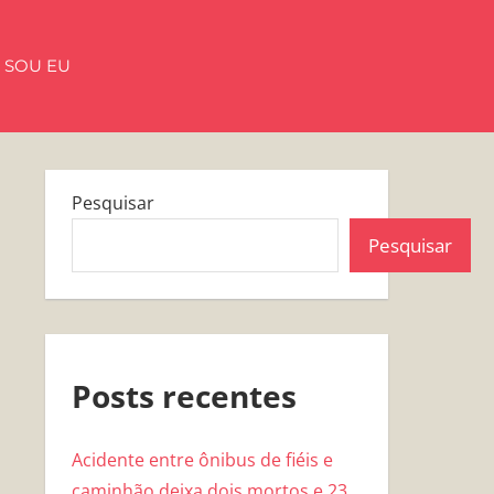
 SOU EU
Pesquisar
Pesquisar
Posts recentes
Acidente entre ônibus de fiéis e
caminhão deixa dois mortos e 23