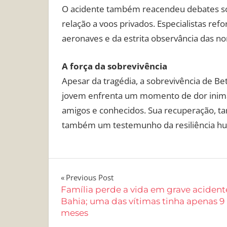
O acidente também reacendeu debates so
relação a voos privados. Especialistas re
aeronaves e da estrita observância das no
A força da sobrevivência
Apesar da tragédia, a sobrevivência de Be
jovem enfrenta um momento de dor inimag
amigos e conhecidos. Sua recuperação, ta
também um testemunho da resiliência hu
Navegação
Previous Post
Família perde a vida em grave acident
de
Bahia; uma das vítimas tinha apenas 9
meses
Post