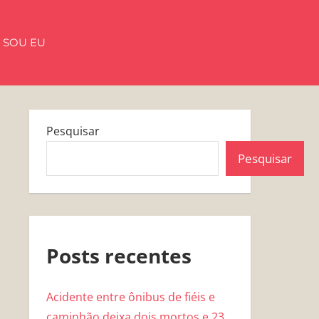
 SOU EU
Pesquisar
Pesquisar
Posts recentes
Acidente entre ônibus de fiéis e
caminhão deixa dois mortos e 23