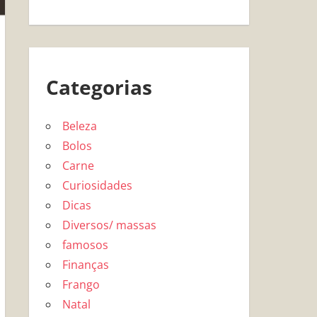
Categorias
Beleza
Bolos
Carne
Curiosidades
Dicas
Diversos/ massas
famosos
Finanças
Frango
Natal