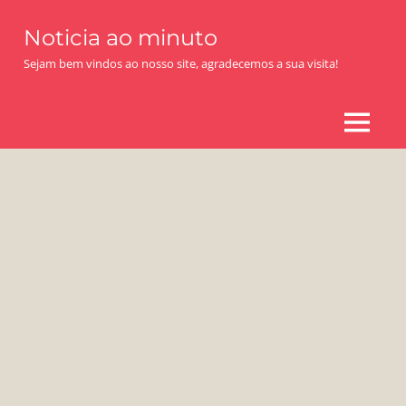
Skip
Noticia ao minuto
to
content
Sejam bem vindos ao nosso site, agradecemos a sua visita!
MENU