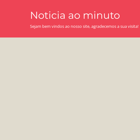
Skip
Noticia ao minuto
to
content
Sejam bem vindos ao nosso site, agradecemos a sua visita!