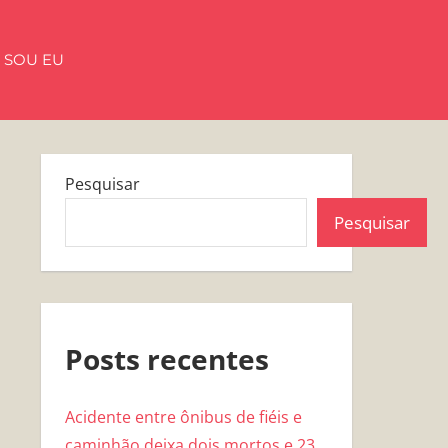
 SOU EU
Pesquisar
Pesquisar
Posts recentes
Acidente entre ônibus de fiéis e
caminhão deixa dois mortos e 23