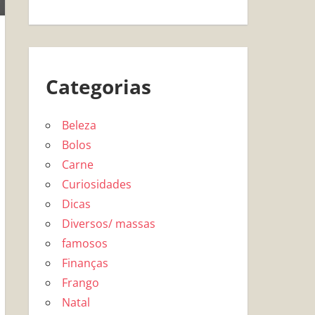
Categorias
Beleza
Bolos
Carne
Curiosidades
Dicas
Diversos/ massas
famosos
Finanças
Frango
Natal