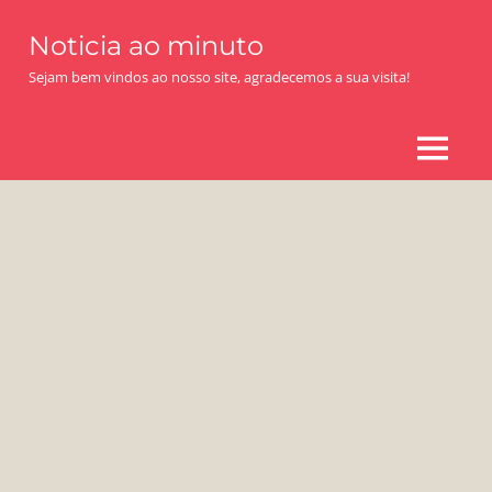
Skip
Noticia ao minuto
to
content
Sejam bem vindos ao nosso site, agradecemos a sua visita!
MENU