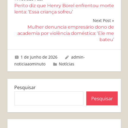
Navegação
Perito diz que Henry Borel enfrentou morte
de
lenta: ‘Essa criança sofreu’
Post
Next Post
Mulher denuncia empresário dono de
academia por violência doméstica: ‘Ele me
bateu’
1 de junho de 2026
admin-
noticiaaominuto
Notícias
Pesquisar
Pesquisar