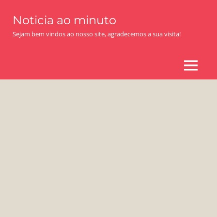
Skip
Noticia ao minuto
to
content
Sejam bem vindos ao nosso site, agradecemos a sua visita!
MENU