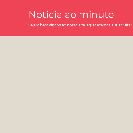
Skip
Noticia ao minuto
to
content
Sejam bem vindos ao nosso site, agradecemos a sua visita!