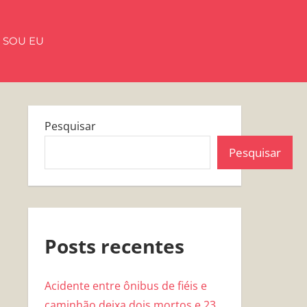
 SOU EU
Pesquisar
Pesquisar
Posts recentes
Acidente entre ônibus de fiéis e
caminhão deixa dois mortos e 23