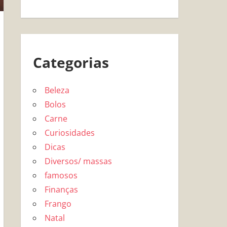
Categorias
Beleza
Bolos
Carne
Curiosidades
Dicas
Diversos/ massas
famosos
Finanças
Frango
Natal