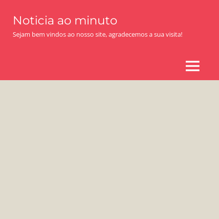
Skip
Noticia ao minuto
to
content
Sejam bem vindos ao nosso site, agradecemos a sua visita!
MENU