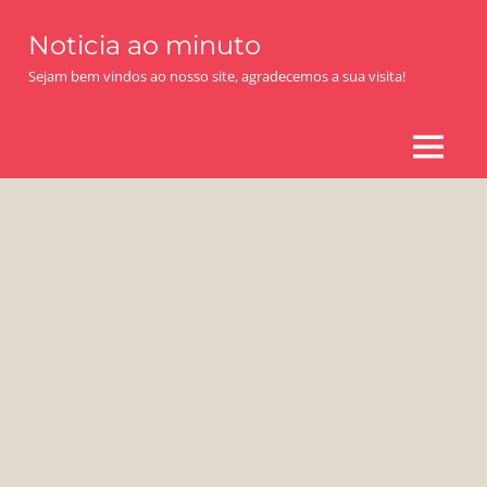
Skip
Noticia ao minuto
to
content
Sejam bem vindos ao nosso site, agradecemos a sua visita!
MENU