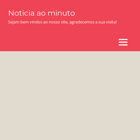
Skip
Noticia ao minuto
to
content
Sejam bem vindos ao nosso site, agradecemos a sua visita!
MENU